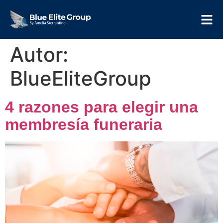
Autor:
BlueEliteGroup
4 razones para elegir una
membresía funeraria